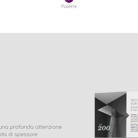
Palette
una profonda attenzione
da di spessore