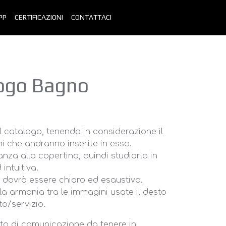
PP
CERTIFICAZIONI
CONTATTACI
logo Bagno
l catalogo, tenendo in considerazione il
i che andranno inserite in esso.
nza alla copertina, quindi studiarla in
intuitiva.
o dovrà essere chiaro ed esaustivo.
la armonia tra le immagini usate il desto
to/servizio.
to di comunicazione da tenere in