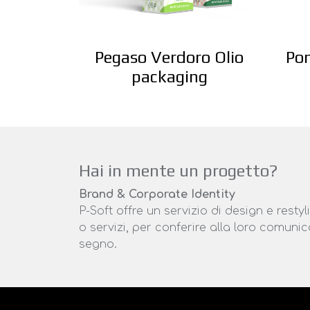
Pegaso Verdoro Olio
Pon
packaging
Hai in mente un progetto?
Brand & Corporate Identity
P-Soft offre un servizio di design e resty
o servizi, per conferire alla loro comuni
segno.