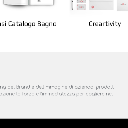
si Catalogo Bagno
Creartivity
ling del Brand e dell’immagine di azienda, prodotti
cazione la forza e l’immediatezza per cogliere nel