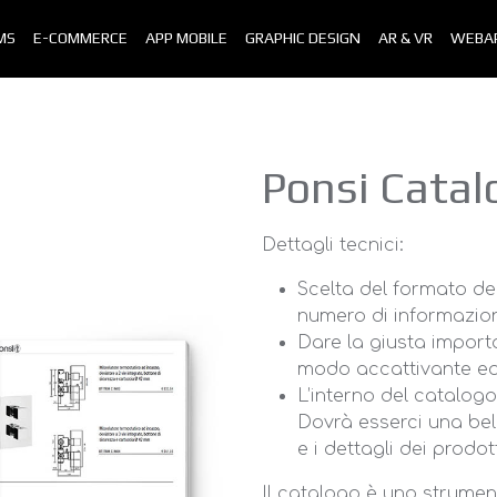
MS
E-COMMERCE
APP MOBILE
GRAPHIC DESIGN
AR & VR
WEBA
Ponsi Cata
Dettagli tecnici:
Scelta del formato de
numero di informazion
Dare la giusta importa
modo accattivante ed 
L’interno del catalog
Dovrà esserci una bel
e i dettagli dei prodot
Il catalogo è uno strumen