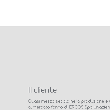
Il cliente
Quasi mezzo secolo nella produzione e 
al mercato fanno di ERCOS Spa un’azien