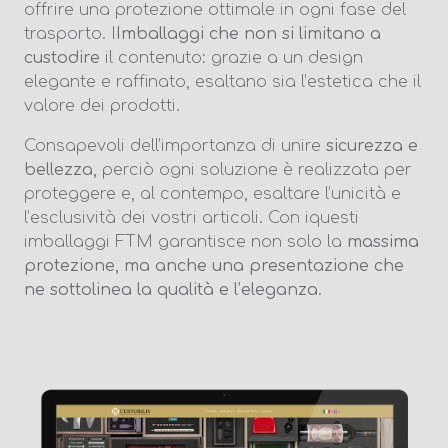
offrire una protezione ottimale in ogni fase del
trasporto. I
Imballaggi che non si limitano a
custodire
il contenuto: grazie a un design
elegante e raffinato, esaltano sia l’estetica che il
valore dei prodotti.
Consapevoli dell’importanza di unire
sicurezza e
bellezza,
perciò ogni soluzione è realizzata per
proteggere e, al contempo, esaltare l’unicità e
l’esclusività dei vostri articoli. Con iquesti
imballaggi FTM garantisce non solo la
massima
protezione, ma anche una presentazione che
ne sottolinea la qualità e l’eleganza
.